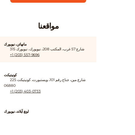
مواقعنا
مانهاتن، نيويورك
315 شارع 57 غرب، المكتب 208، نيويورك، نيويورك
+1 (203) 557-9696
كونيتيكت
225 شارع مين، جناح رقم 101، ويستبورت، كونيتيكت
06880
+1 (203) 403-0733
لونغ آيلاند، نيويورك
380 شمال برودواي، جيريشو، نيويورك 11753
+1 (516) 755-7055