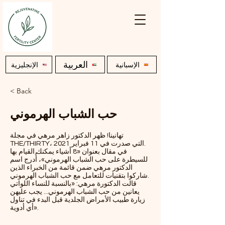
العربية
الإسبانية
الإنجليزية
< Back
حب الشباب الهرموني
تهانينا! ظهر الدكتور زاهر مرهي في مجلة
THE/THIRTY، التي صدرت في 11 فبراير 2021.
في مقال بعنوان «8 أشياء يمكنك القيام بها
للسيطرة على حب الشباب الهرموني»، أُدرج اسم
الدكتور مرهي ضمن قائمة من الخبراء الذين
شاركوا بتقنيات للتعامل مع حب الشباب الهرموني.
قالت الدكتورة مرهي: «بالنسبة للنساء اللواتي
يعانين من حب الشباب الهرموني... يجب عليهن
زيارة طبيب الأمراض الجلدية قبل البدء في تناول
أي أدوية».