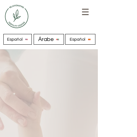
Árabe
Español
Español
Rejuvenecimiento
ovárico con PRP de
tejido adiposo
Si te han dicho que no tienes óvulos
(porque estás en la menopausia o
padeces insuficiencia ovárica
prematura) o que tus óvulos son de
mala calidad porque tienes más de 45
años, el rejuvenecimiento ovárico con
PRP de tejido adiposo podría ayudarte