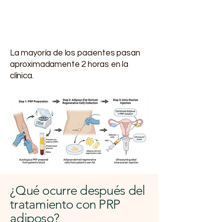
concretos, en el interior del
útero), bajo anestesia y con
medidas para garantizar la
comodidad de la paciente.
La mayoría de los pacientes pasan
aproximadamente
2 horas
en la
clínica.
¿Qué ocurre después del
tratamiento con PRP
adiposo?