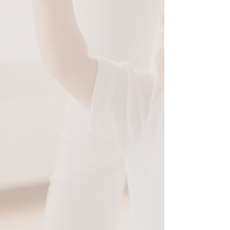
a tener hijos utilizando tus propios
óvulos y evitar así recurrir a óvulos de
donantes.
Una tecnología innovadora destaca
los nacimientos de bebés vivos en
mujeres mayores de 45 años
El rejuvenecimiento ovárico con PRP de
tejido adiposo es un
enfoque avanzado de
fertilidad basado en la investigación
que
combina
el plasma rico en plaquetas (PRP)
con
células madre regenerativas
derivadas del propio tejido adiposo (graso)
de la paciente
.
La RFC es la primera del mundo en
publicar un estudio sobre partos de bebés
vivos en mujeres mayores de 45 años
mediante el rejuvenecimiento ovárico con
PRP de tejido adiposo.