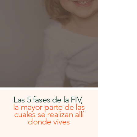
ecografías y los análisis de sangre en una
clínica cercana, envía los resultados a
nuestro equipo y viaja a RFC solo una vez:
para la intervención. No tenemos
no hay
límites de edad ni de peso
, y tu protocolo
es personalizado, suave y se adapta a tus
hormonas, a tu horario y al lugar donde
vives.
3 tipos de fecundación in vitro según tu cuerpo
Las 5 fases de la FIV,
la mayor parte de las
cuales se realizan allí
donde vives