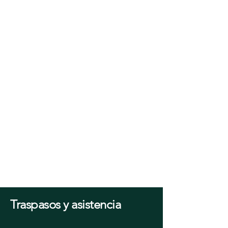
sometiéndose a controles de calidad
periódicos.
4. Desarrollo
embrionario
Desarrollo embrionario
Los embriones se desarrollan en
incubadoras controladas durante 3 a 7
días. Puedes elegir
Transferencia de embriones frescos
Congelación de embriones para una
futura transferencia de embriones
congelados
Biopsia y pruebas genéticas (PGT)
Traspasos y asistencia