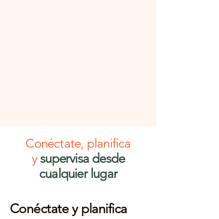
5
Traspasos y asistencia
Se te transfiere un embrión y se te
brinda apoyo durante las primeras
etapas del embarazo, a menudo a
nivel local.
Conéctate, planifica
y
supervisa desde
cualquier lugar
Conéctate y planifica