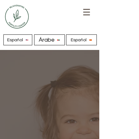
Árabe
Español
Español
Tu proceso de
fecundación in
vitro, con
seguimiento
cerca de casa
No es necesario que te desplaces para
someterte a una FIV con RFC. Hazte las