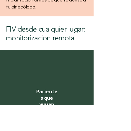
implantación antes de que te derive a
tu ginecólogo.
FIV desde cualquier lugar:
monitorización remota
50 %
o más
Paciente
s que
viajan
Más de la mitad de los pacientes de
RFC viajan desde otros estados o
países