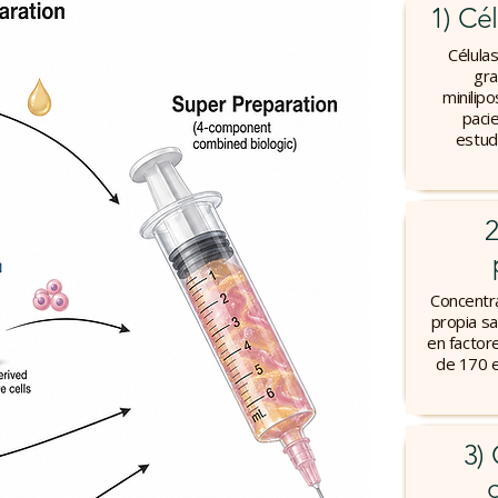
1) Cé
Célula
gra
minilip
paci
estud
2
Concentr
propia sa
en factor
de 170 e
3)