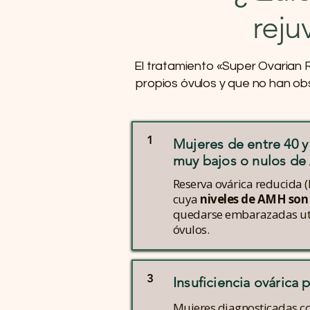
reju
El tratamiento «Super Ovaria
propios óvulos y que no han ob
1
Mujeres de entre 40 y
muy bajos o nulos d
Reserva ovárica reducida (
cuya
niveles de AMH son
quedarse embarazadas uti
óvulos.
3
Insuficiencia ovárica 
Mujeres diagnosticadas con