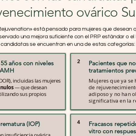
venecimiento ovárico S
n Rejuvenation» está pensado para mujeres que desean
servado una mejora suficiente con el PRP estándar o el
candidatas se encuentran en una de estas categorías:
2
 55 años con niveles
Pacientes que no
e AMH
tratamientos pre
DOR), incluidas las mujeres
Mujeres que ya se 
 nulos
— que desean
de rejuvenecimient
lizando sus propios
adiposo y no han 
significativa en la 
4
prematura (IOP)
Fracasos repetid
vitro con respues
 insuficiencia ovárica