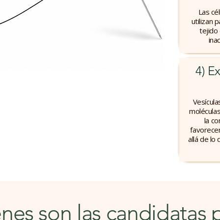
Las cé
utilizan 
tejido 
ina
4) E
Vesícula
moléculas 
la co
favorecen
allá de lo
nes son las candidatas p