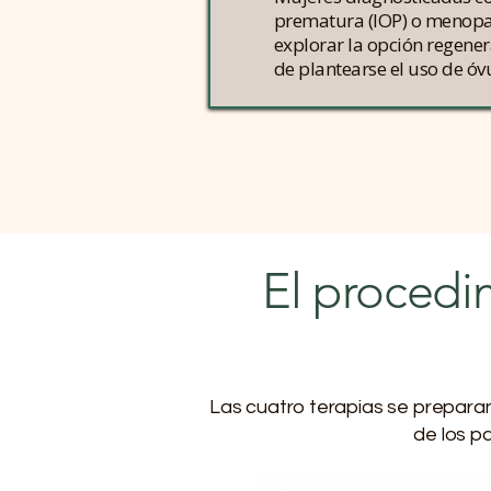
prematura (IOP) o menopa
explorar la opción regene
de plantearse el uso de óv
El procedi
Las cuatro terapias se preparan
de los p