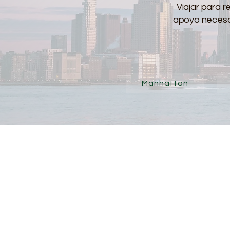
Viajar para r
apoyo necesar
Manhattan
Manhatta
Columbus Circle