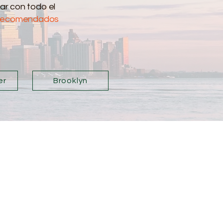
tar con todo el
s recomendados
er
Brooklyn